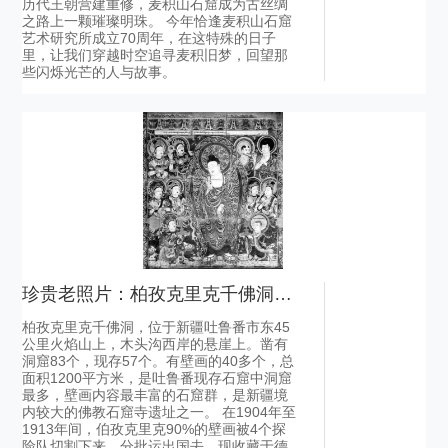
历代王朝营建重修，麦积山石窟成为古丝绸
之路上一颗璀璨明珠。 今年恰逢麦积山石窟
艺术研究所成立70周年，在这特殊的日子
里，让我们穿越时空追寻麦积旧梦，回望那
些闪烁光芒的人与故事。
珍贵老照片：柏孜克里克千佛洞石窟
柏孜克里克千佛洞，位于新疆吐鲁番市东45
公里火焰山上，木头沟西岸的悬崖上。凿有
洞窟83个，现存57个。有壁画的40多个，总
面积1200平方米，是吐鲁番现存石窟中洞窟
最多，壁画内容最丰富的石窟群，是新疆境
内较大的佛教石窟寺遗址之一。 在1904年至
1913年间，伯孜克里克90%的壁画被4个探
险队切割下来，分批运出国去，现收藏于德