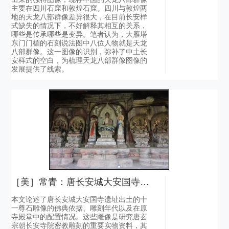
主要在四川石窟和敦煌石窟。四川与敦煌两
地的天龙八部群像差异很大，在目前长安样
式缺失的情况下，不好解释其相互的关系，
哪些是传承哪些是变异。笔者认为，大雁塔
东门门楣的石刻说法图中八位人物就是天龙
八部群像。这一图像的识别，弥补了中土长
安样式的空白，为梳理天龙八部群像图像的
发展提供了线索。
［美］常青：唐长安城大安国寺遗址出土密教造像再研究
本文论述了唐长安城大安国寺遗址出土的十
一尊石雕像的佛典依据、雕刻年代以及在原
寺殿堂中的配置情况。这些雕像是研究唐玄
宗朝长安寺院密教雕刻的重要实物资料，其