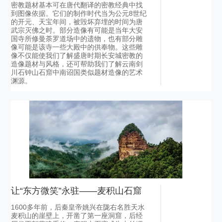
密教题材基本可在唐代翻译的密教经典中找
到图像依据。它们的制作时代当为公元8世纪
的开元、天宝年间，被毁坏弃埋的时间为唐
武宗灭佛之时。部分造像有可能是当年大安
国寺所修曼荼罗道场中的遗物，也有部分雕
像可能是该寺一些大殿中的供奉物。这些雕
像不仅能使我们了解盛唐时期长安城密教的
造像题材与风格，还可帮助我们了解云南剑
川石钟山石窟中南诏国类似题材造像的艺术
渊源。
让“东方微笑”永驻——麦积山石窟
1600多年前，后秦皇帝姚兴在陇右名胜天水
麦积山的崖壁上，开凿了第一座洞窟，后经