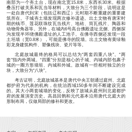
南部为一个夯土台，现在南北宽15.8米，东西长30米。根据
叠压打破关系和瓦当等材料，大致分为三个阶段，说明这是
一处自唐代到宋（包括辽和西辽）元时期不断重建的重要建
筑所在。子城夯土墙发现两次修补遗迹。出土文物有唐宋时
期的钱币、莲花联珠纹瓦当残片、地砖、筒瓦残片、陶器和
动物骨角器等。另外，在城内6号高台佛殿遗址北侧、西侧探
沟发现半环绕佛殿遗址的人工池子。在佛寺西侧还发现一段
土坯墙（宽0.8米），可能是佛寺的院墙。出土文物有黄绿釉
彩龙身建筑构件、塑像残块、瓷片等等。
北庭故城最终的格局可以总结为
“两套四重八块”。
“两
套”指内外两城。“四重”分别是核心的子城、内城内部包裹子
城的一圈方形墙垣、内城和外城。故城有一些相对独立的分
块，大致分为“八块”。
考古证明，北庭故城基本是唐代中央王朝通过庭州、北庭
都护府为代表的机构，在统治西域
150多年间不断建设完成
的。其大小两套城墙的变化，反映了故城从庭州到北庭都护
府的发展演变历史。高昌回鹘和元代基本沿用唐代北庭大的
形制布局，仅做局部的修补和更改。