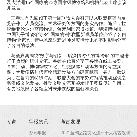
及大洋洲
15
个国家的
22
家国家级博物馆和机构代表出席会议
并发言。
王春法首先回顾了第一届联盟大会召开以来联盟框架内展
览合作、人员交流、学术研究等方面的务实合作。随后，拉
脱维亚伦达尔宫博物馆、匈牙利国家博物馆、斐济博物馆、
中国孔子博物馆等
8
个国家的
9
家联盟新成员单位介绍了各自
博物馆情况，着重就应对新冠肺炎疫情带来的不利影响分享
了各自的做法。
与会嘉宾围绕
“数字与创新：后疫情时代的博物馆”的主题进
行了热烈的研讨交流。各参会代表分享了各馆在线上展览、
直播活动、博物馆数字化、社交媒体互动等方面的有益实
践，为后疫情时代博物馆新发展方向建言献策。各方一致认
为，在当前的特殊时期，联盟大会的举办对持续推动丝绸之
路沿线文化发展、推动文明交流互鉴发挥了积极促进作用，
有力地鼓舞了各馆应对未来挑战的信心和决心。
专家
年报资讯
考古发现
资讯年报
2021丝绸之路文化遗产十大考古发现