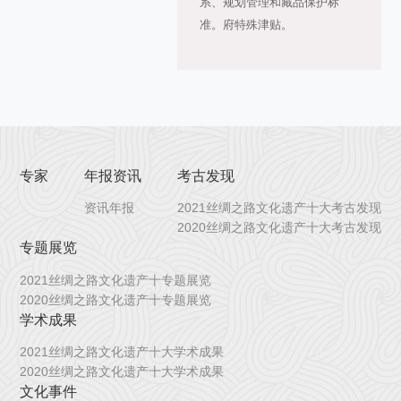
系、规划管理和藏品保护标
准。府特殊津贴。
专家
年报资讯
考古发现
资讯年报
2021丝绸之路文化遗产十大考古发现
2020丝绸之路文化遗产十大考古发现
专题展览
2021丝绸之路文化遗产十专题展览
2020丝绸之路文化遗产十专题展览
学术成果
2021丝绸之路文化遗产十大学术成果
2020丝绸之路文化遗产十大学术成果
文化事件