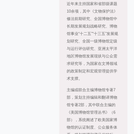
近年来主持国家和省部级课题
10余项，其中《文物保护法》
修法前期研究、全国博物馆中
长期发展规划战略研究、博物
馆事业“十二五”“十三五”发展规
划研究、全国一级博物馆定级
与运行评估研究、亚洲太平洋
地区博物馆发展现状与公众需
求研究等，为国家在文博领域
的政策制定和宏观管理提供学
术支撑。
主编或联合主编博物馆专著7
部，策划主持编辑和翻译博物
馆专著2部，其中联合主编的
《美国博物馆管理丛书》（6
部），系统阐述了欧美国家博
物馆的认证制度、公众服务体