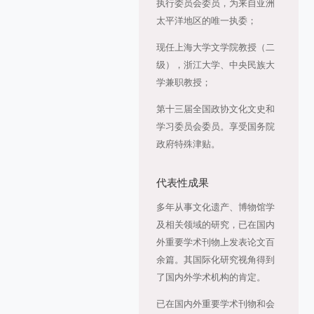
执行委员会委员，为来自亚洲
太平洋地区的唯一执委；
现任上海大学文学院教授（二
级），浙江大学、中央民族大
学兼职教授；
第十三届全国政协文化文史和
学习委员会委员。享受国务院
政府特殊津贴。
代表性成果
多年从事文化遗产、博物馆学
及相关领域的研究，已在国内
外重要学术刊物上发表论文百
余篇。其国际化研究视角得到
了国内外学术机构的肯定。
已在国内外重要学术刊物和会