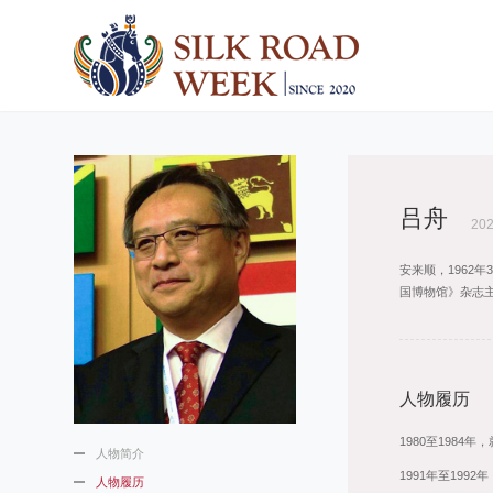
吕舟
202
安来顺，1962
国博物馆》杂志
人物履历
1980至198
人物简介
1991年至19
人物履历