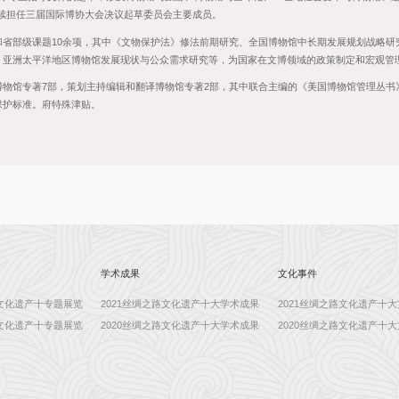
0年连续担任三届国际博协大会决议起草委员会主要成员。
省部级课题10余项，其中《文物保护法》修法前期研究、全国博物馆中长期发展规划战略研究
、亚洲太平洋地区博物馆发展现状与公众需求研究等，为国家在文博领域的政策制定和宏观管
博物馆专著7部，策划主持编辑和翻译博物馆专著2部，其中联合主编的《美国博物馆管理丛书
保护标准。府特殊津贴。
学术成果
文化事件
路文化遗产十专题展览
2021丝绸之路文化遗产十大学术成果
2021丝绸之路文化遗产十
路文化遗产十专题展览
2020丝绸之路文化遗产十大学术成果
2020丝绸之路文化遗产十