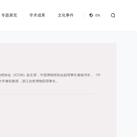
专题展览
学术成果
文化事件
EN
物馆协会（ICOM）副主席，中国博物馆协会副理事长兼秘书长，《中
大学兼职教授，浙江自然博物院理事长。