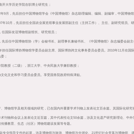
05年南开大学历史学院在职博士研究生；
2002年9月，先后担任中国博物馆学会《中国博物馆》杂志助理编辑、编辑、副编审，中国博物
至2007年10月，先后担任全国农业展览馆事业发展部副主任（主持工作）、主任、副研究馆员、
至今，任国际友谊博物馆副馆长、研究馆员；
至今，先后任中国博物馆协（学）会秘书长、副理事长兼秘书长、《中国博物馆》杂志编委会副主
010年担任国际博协博物馆学委员会副主席、国际博协跨文化事务委员会委员。2010年11月
执委；
学院教授（二级），浙江大学、中央民族大学兼职教授；
协文化文史和学习委员会委员。享受国务院政府特殊津贴。
产、博物馆学及相关领域的研究，已在国内外重要学术刊物上发表论文百余篇。其国际化研究
学术刊物和会议上发表论文近百篇，其中代表性论文50余篇，涉及文化遗产研究新理论、中外
馆传播教育、生态（社区）博物馆建设发展等专题。
际专业指导文件的起草，涉及博物馆与旅游、博物馆与全球化、21世纪社会变革与博物馆、遗