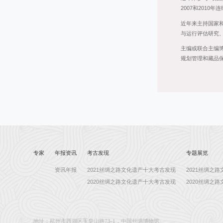
2007和201
近年来主持国家和
与运行评估研究
主编或联合主编
规划管理和藏品
专家
年报资讯
考古发现
专题展览
资讯年报
2021丝绸之路文化遗产十大考古发现
2021丝绸之
2020丝绸之路文化遗产十大考古发现
2020丝绸之
地址：杭州市西湖区玉皇山路73-1，中国丝绸博物馆