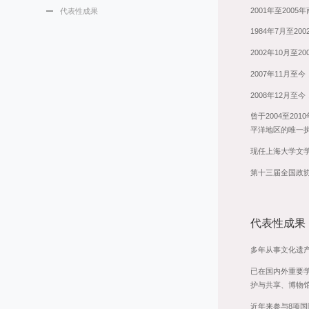
2001年至20
代表性成果
1984年7月至
2002年10月
2007年11月
2008年12月
曾于2004至2
平洋地区的唯一
现任上海大学文
第十三届全国政
代表性成果
多年从事文化遗
已在国内外重要
护与共享、博物
近年来参与8项国