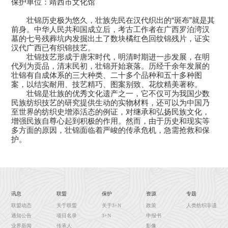
保护单位：靖西市文化馆
壮锦历史极为悠久，壮族先民在汉代织出的“斑布”就是其
前身。中华人民共和国成立后，考古工作者在广西罗泊湾汉
墓的七号残葬坑内发掘出土了数块橘红色回纹锦残片，证实
汉代广西已有织锦技艺。
壮锦技艺形成于唐宋时代，明清时期进一步发展，在明
代列为贡品，清末民初，壮锦开始衰落。历经千余年发展的
壮锦有自成体系的三大种类、二十多个品种和五十多种图
案，以结实耐用、技艺精巧、图案别致、花纹精美著称。
壮锦是壮族的优秀文化遗产之一，它不仅可为我国少数
民族纺织技艺的研究提供生动的实物材料，还可以为中国乃
至世界的纺织史增添活态的例证，对继承和弘扬民族文化，
增强民族自尊心起到积极的作用。然而，由于历史和现实等
多方面的原因，壮锦面临着严峻的传承危机，急需抢救和保
护。
讯息
联盟
保护
资源
专题
联盟动态
关于联盟
关于3+N
政策
人类纺织非遗
通知公告
项目名录
3+N
申报书
业界新闻
传承人
影像