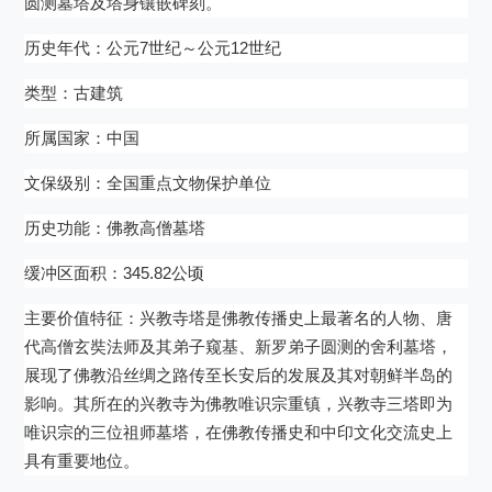
圆测墓塔及塔身镶嵌碑刻。
历史年代：
7世纪～公元12世纪
公元
类型：古建筑
所属国家：中国
文保级别：全国重点文物保护单位
历史功能：佛教高僧墓塔
缓冲区面积：345.82公顷
主要价值特征：兴教寺塔是佛教传播史上最著名的人物、唐
代高僧玄奘法师及其弟子窥基、新罗弟子圆测的舍利墓塔，
展现了佛教沿丝绸之路传至长安后的发展及其对朝鲜半岛的
影响。其所在的兴教寺为佛教唯识宗重镇，兴教寺三塔即为
唯识宗的三位祖师墓塔，在佛教传播史和中印文化交流史上
具有重要地位。