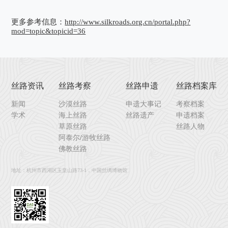
更多参考信息：
http://www.silkroads.org.cn/portal.php?
mod=topic&topicid=36
丝路资讯
丝路考察
丝路申遗
丝路档案库
新闻
沙漠丝路
申遗大事记
考察档案
学术
海上丝路
丝路遗产
申遗档案
草原丝路
丝路人物
阿泰尔/游牧丝路
佛教丝路
地址：杭州市西湖区玉皇山路73-1，中国丝绸博物馆