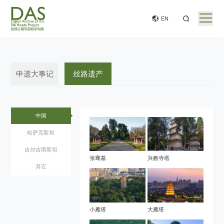
EN
申遗大事记
丝路遗产
中国
哈萨克斯坦
吉尔吉斯斯坦
张骞墓
兴教寺塔
其它
小雁塔
大雁塔