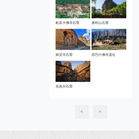
彬县大佛寺石窟
麦积山石窟
炳灵寺石窟
苏巴什佛寺遗址
克孜尔石窟
<
>