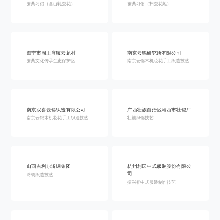
蚕桑习俗（含山轧蚕花）
蚕桑习俗（扫蚕花地）
海宁市周王庙镇云龙村
南京云锦研究所有限公司
蚕桑文化传承生态保护区
南京云锦木机妆花手工织造技艺
南京双喜云锦织造有限公司
广西壮族自治区靖西市壮锦厂
南京云锦木机妆花手工织造技艺
壮族织锦技艺
山西吉利尔潞绸集团
杭州利民中式服装股份有限公
司
潞绸织造技艺
振兴祥中式服装制作技艺