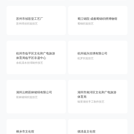
苏州市祯彩堂工艺厂
蜀江锦院·成都蜀锦织绣博物馆
苏州缂丝织造技艺
蜀锦织造技艺
杭州市临平区文化和广电旅游
杭州福兴丝绸有限公司
体育局临平区非遗中心
杭罗织造技艺
余杭清水丝绵制作技艺
湖州云鹤双林绫绢有限公司
湖州市南浔区文化和广电旅游
体育局
双林绫绢织造技艺
辑里湖丝手工制作技艺
桐乡市文化馆
德清县文化馆