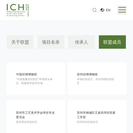
EN
关于联盟
项目名录
传承人
联盟成员
中国丝绸博物馆
苏州丝绸博物馆
“中国蚕桑丝织技艺”申报牵头单
宋锦织造技艺、苏州漳缎织造技
位，联盟秘书处所在地
艺
苏州市工艺美术学会缂丝专业
苏州市相城区王嘉良缂丝世家
委员会
工作室
苏州缂丝织造技艺
苏州缂丝织造技艺