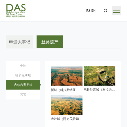
EN
申遗大事记
丝路遗产
中国
哈萨克斯坦
吉尔吉斯斯坦
巴拉沙衮城（布拉纳遗址）
新城（科拉斯纳亚·瑞希卡遗址）
其它
碎叶城（阿克贝希姆遗址）