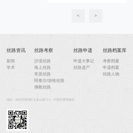
<
>
丝路资讯
丝路考察
丝路申遗
丝路档案库
新闻
沙漠丝路
申遗大事记
考察档案
学术
海上丝路
丝路遗产
申遗档案
草原丝路
丝路人物
阿泰尔/游牧丝路
佛教丝路
地址：杭州市西湖区玉皇山路73-1，中国丝绸博物馆